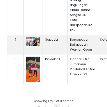
Lingkungan
Hidup Dalam
rangka HUT
Kota
Balikpapan Ke-
125
7
Sepeda
Bersepeda
Kot
Balikpapan
Women Open
8
Pickleball
Ganda Putra
Prop
Turnamen
Pickleball Kaltim
Open 2022
Showing 1 to 8 of 8 entries