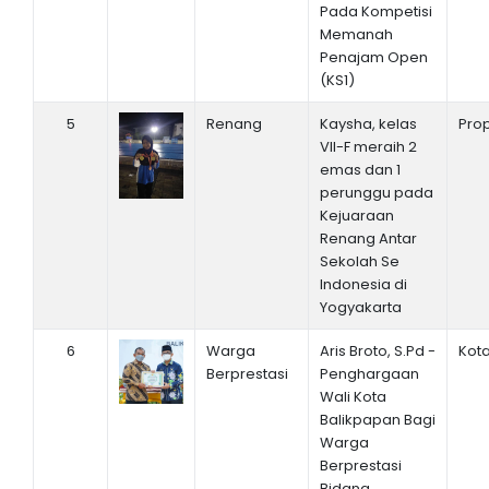
Pada Kompetisi
Memanah
Penajam Open
(KS1)
5
Renang
Kaysha, kelas
Prop
VII-F meraih 2
emas dan 1
perunggu pada
Kejuaraan
Renang Antar
Sekolah Se
Indonesia di
Yogyakarta
6
Warga
Aris Broto, S.Pd -
Kot
Berprestasi
Penghargaan
Wali Kota
Balikpapan Bagi
Warga
Berprestasi
Bidang