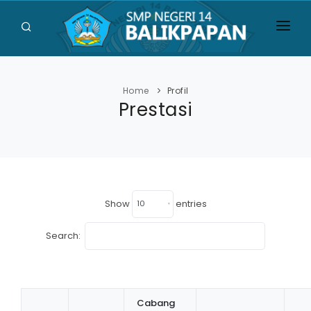
HOME
PROFIL
Home
Profil
Prestasi
UJIAN
SISWA
GALERI
Show
entries
BERITA
Search:
PENGUMUMAN
KONTAK
Cabang