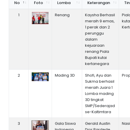
No
Foto
Lomba
Keterangan
Ti
1
Renang
Kaysha Berhasil
Pial
meraih 9 emas,
kuta
1 perak dan 2
Ker
perunggu
dalam
kejuaraan
renang Piala
Bupati kutai
kertanegara
2
Mading 3D
Shofi, Ayu dan
Prop
Sukma berhasil
meraih Juara 1
Lomba mading
3D tingkat
SMP/Sederajad
se-Kaltimtara
3
Gala Siswa
Gerald Austin
Nas
Indonesia
Dior Pardede