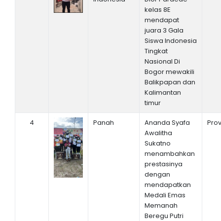
kelas 8E
mendapat
juara 3 Gala
Siswa Indonesia
Tingkat
Nasional Di
Bogor mewakili
Balikpapan dan
Kalimantan
timur
4
Panah
Ananda Syafa
Prov
Awalitha
Sukatno
menambahkan
prestasinya
dengan
mendapatkan
Medali Emas
Memanah
Beregu Putri