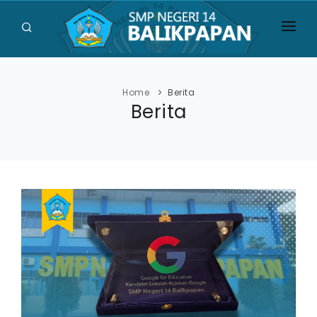
HOME
PROFIL
Home
Berita
Berita
UJIAN
SISWA
GALERI
BERITA
PENGUMUMAN
KONTAK